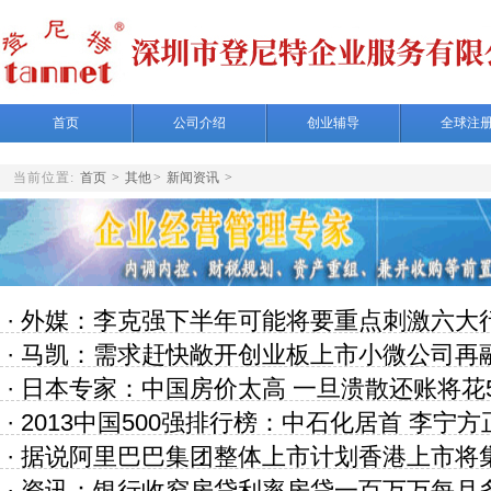
首页
公司介绍
创业辅导
全球注
当前位置:
首页
>
其他
>
新闻资讯
>
·
外媒：李克强下半年可能将要重点刺激六大
·
马凯：需求赶快敞开创业板上市小微公司再
·
日本专家：中国房价太高 一旦溃散还账将花5
·
2013中国500强排行榜：中石化居首 李宁
·
据说阿里巴巴集团整体上市计划香港上市将集