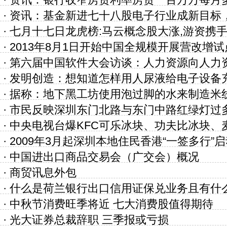
·
资讯：银行收窄房贷利率房贷一百万万每月
币
·
资讯：基金新进七十八股电子行业成新目标，
·
七月十七日龙虎榜:马云概念股大涨,游资携
大
·
2013年8月1日开始中国全规模开展营改增试
·
第六届中国软件大会访谈：人力资源向人力
·
发明创造：想知道怎样用人尿液给电子设备
·
据称：地下黑工坊使用泡过脚的水来制造米
·
市民反映深圳东门北路与东门中路红绿灯过
·
中央电视台爆KFC可乐冰块、功夫比冰块、
·
2009年3月起深圳本地住民香港“一签多行”
·
中国进出口商品交易会（广交会）概况
·
商贸讯息外包
·
什么是荷兰银行出口信用证保兑业务且有什
·
中秋节消费旺季将近 七大消费股值得期待
·
光大证券总裁辞职 三季报或亏损