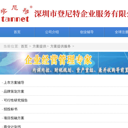
首页
公司介绍
创业辅导
全球注
当前位置:
首页
>
方案提供
>
方案提供服务
>
·
上市方案辅导
·
品牌策划方案
·
可行性研究报告
·
招投标书
·
项目投融方案
·
商业计划书